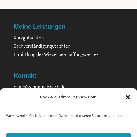
Meine Leistungen
Kurzgutachten
Sachverständigengutachten
Ermittlung des Wiederbeschaffungswertes
Kontakt
mail@sv-himmelsbach.de
Gerberau 48
Cookie-Zustimmung verwalten
79098 Freiburg
Tel. 0761 32193
Wir verwenden Cookies, um unsere Website und unseren Service zu optimieren.
Fax 0761 33164